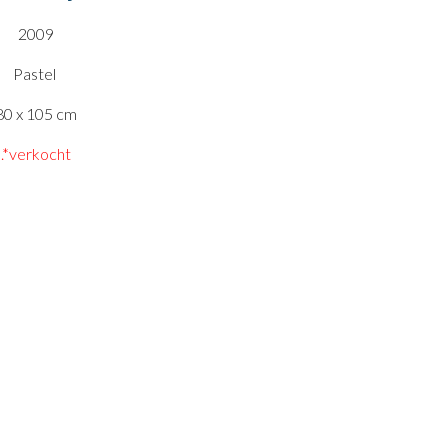
200
9
Pastel
80 x 105
cm
.*verkocht