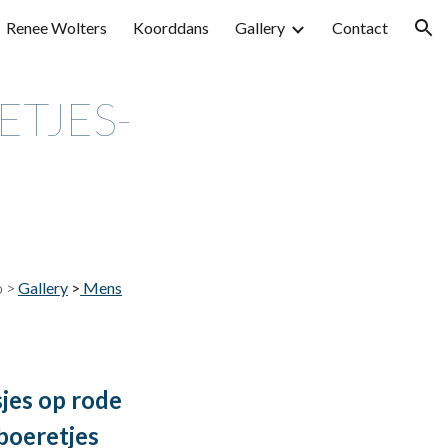
Renee Wolters
Koorddans
Gallery
Contact
ion
ETJES-
o >
Gallery
>
Mens
jes op rode
boeretjes