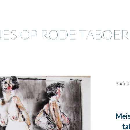
ip to main content
Skip to navigat
JES OP RODE TABOER
Back t
Meis
ta